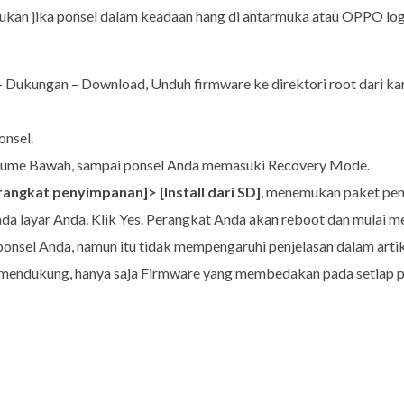
an jika ponsel dalam keadaan hang di antarmuka atau OPPO logo,
ukungan – Download, Unduh firmware ke direktori root dari kartu
nsel.
lume Bawah, sampai ponsel Anda memasuki Recovery Mode.
erangkat penyimpanan]> [Install dari SD]
, menemukan paket pe
ada layar Anda. Klik Yes. Perangkat Anda akan reboot dan mulai
onsel Anda, namun itu tidak mempengaruhi penjelasan dalam artik
 mendukung, hanya saja Firmware yang membedakan pada setiap p