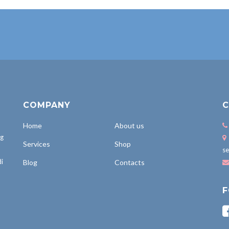
COMPANY
C
Home
About us
ng
Services
Shop
se
i
Blog
Contacts
F